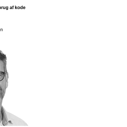
brug af kode
on