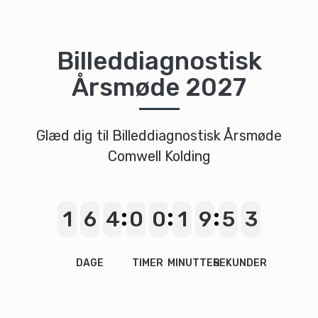
Billeddiagnostisk
Årsmøde 2027
Glæd dig til Billeddiagnostisk Årsmøde
Comwell Kolding
1
1
1
1
6
6
6
6
4
4
4
4
0
0
0
0
0
0
0
0
1
1
1
1
9
9
9
9
5
5
5
5
2
2
1
1
DAGE
TIMER
MINUTTER
SEKUNDER