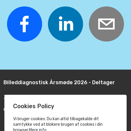
Billeddiagnostisk Årsmøde 2026 - Deltager
Tilføj til kalender
Cookies Policy
BELIGGENHED
room
Radisson Blu Scandinavia
Vi bruger cookies: Du kan altid tilbagekalde dit
Amager Boulevard 70, 2300 København S
samtykke ved at blokere brugen af ​​cookies i din
browser.
Mere info
Danmark