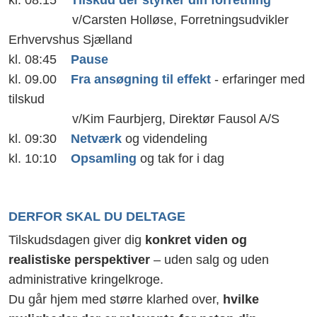
kl. 08.15
Tilskud der styrker din forretning
v/Carsten Holløse, Forretningsudvikler
Erhvervshus Sjælland
kl. 08:45
Pause
kl. 09.00
Fra ansøgning til effekt
- erfaringer med
tilskud
v/Kim Faurbjerg, Direktør Fausol A/S
kl. 09:30
Netværk
og videndeling
kl. 10:10
Opsamling
og tak for i dag
DERFOR SKAL DU DELTAGE
Tilskudsdagen giver dig
konkret viden og
realistiske perspektiver
– uden salg og uden
administrative kringelkroge.
Du går hjem med større klarhed over,
hvilke