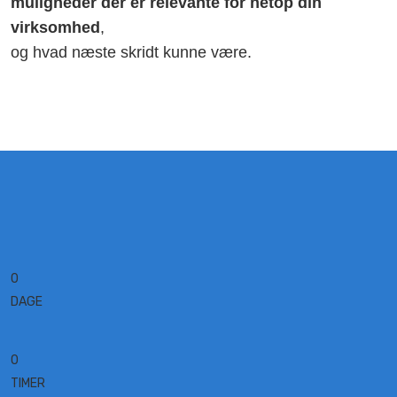
muligheder der er relevante for netop din
virksomhed
,
og hvad næste skridt kunne være.
0
DAGE
0
TIMER