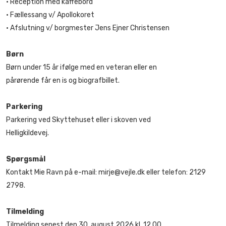
• Reception med kaffebord
• Fællessang v/ Apollokoret
• Afslutning v/ borgmester Jens Ejner Christensen
Børn
Børn under 15 år ifølge med en veteran eller en
pårørende får en is og biografbillet.
Parkering
Parkering ved Skyttehuset eller i skoven ved
Helligkildevej.
Spørgsmål
Kontakt Mie Ravn på e-mail: mirje@vejle.dk eller telefon: 2129
2798.
Tilmelding
Tilmelding senest den 30. august 2026 kl. 12.00