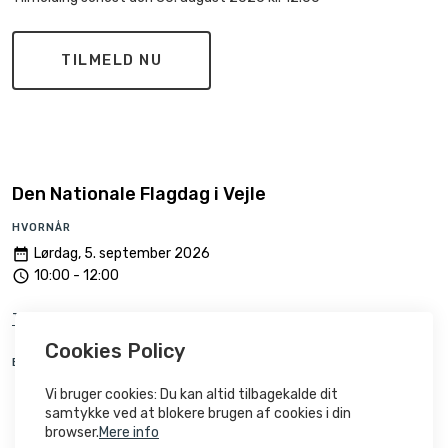
TILMELD NU
Den Nationale Flagdag i Vejle
HVORNÅR
date_range
Lørdag, 5. september 2026
access_time
10:00 - 12:00
Tilføj til kalender
Cookies Policy
BELIGGENHED
room
Skyttehushaven
Vi bruger cookies: Du kan altid tilbagekalde dit
Tirsbæk Strandvej 2, 7100, Vejle
samtykke ved at blokere brugen af ​​cookies i din
Danmark
browser.
Mere info