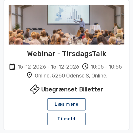
Webinar - TirsdagsTalk
schedule
calendar_month
15-12-2026
-
15-12-2026
10:05
-
10:55
location_on
Online, 5260 Odense S, Online,
local_activity
Ubegrænset Billetter
Læs mere
Tilmeld