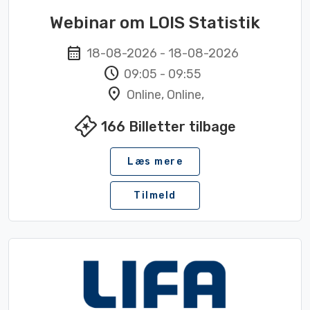
Webinar om LOIS Statistik
calendar_month
18-08-2026
-
18-08-2026
schedule
09:05
-
09:55
location_on
Online, Online,
local_activity
166
Billetter tilbage
Læs mere
Tilmeld