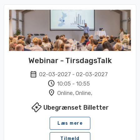
Webinar - TirsdagsTalk
calendar_month
02-03-2027
-
02-03-2027
schedule
10:05
-
10:55
location_on
Online, Online,
local_activity
Ubegrænset Billetter
Læs mere
Tilmeld