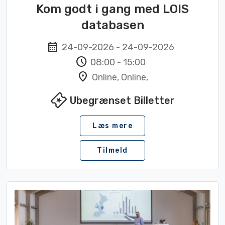
Kom godt i gang med LOIS
databasen
calendar_month
24-09-2026
-
24-09-2026
schedule
08:00
-
15:00
location_on
Online, Online,
local_activity
Ubegrænset Billetter
Læs mere
Tilmeld