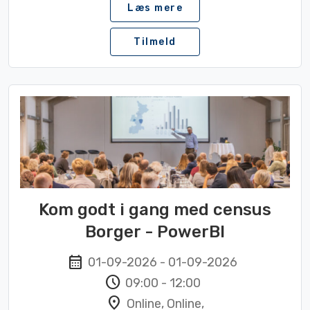
Læs mere
Tilmeld
Kom godt i gang med census
Borger - PowerBI
calendar_month
01-09-2026
-
01-09-2026
schedule
09:00
-
12:00
location_on
Online, Online,