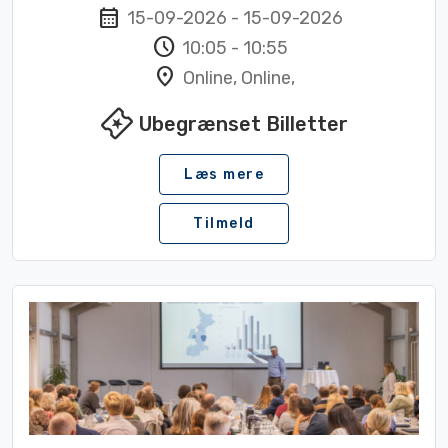
calendar_month
15-09-2026
-
15-09-2026
schedule
10:05
-
10:55
location_on
Online, Online,
local_activity
Ubegrænset Billetter
Læs mere
Tilmeld