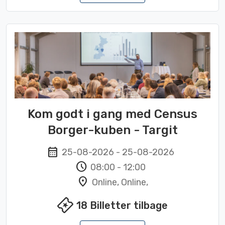
Kom godt i gang med Census
Borger-kuben - Targit
calendar_month
25-08-2026
-
25-08-2026
schedule
08:00
-
12:00
location_on
Online, Online,
local_activity
18
Billetter tilbage