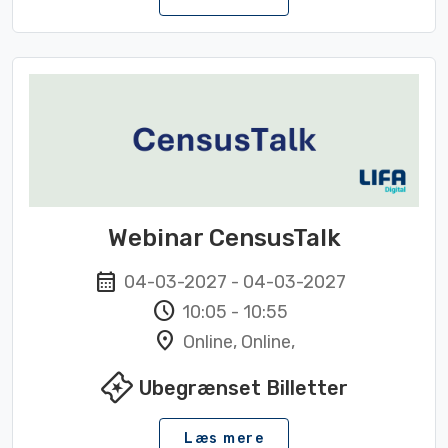
Webinar CensusTalk
calendar_month
04-03-2027
-
04-03-2027
schedule
10:05
-
10:55
location_on
Online, Online,
local_activity
Ubegrænset Billetter
Læs mere