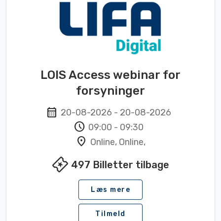
LOIS Access webinar for
forsyninger
calendar_month
20-08-2026
-
20-08-2026
schedule
09:00
-
09:30
location_on
Online, Online,
local_activity
497
Billetter tilbage
Læs mere
Tilmeld