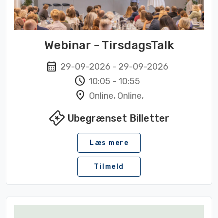
Webinar - TirsdagsTalk
calendar_month
29-09-2026
-
29-09-2026
schedule
10:05
-
10:55
location_on
Online, Online,
local_activity
Ubegrænset Billetter
Læs mere
Tilmeld