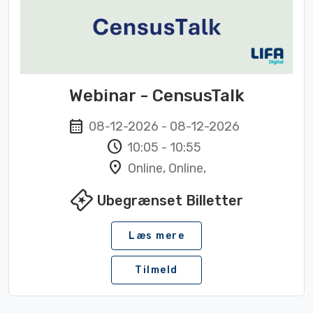
Webinar - CensusTalk
calendar_month
08-12-2026
-
08-12-2026
schedule
10:05
-
10:55
location_on
Online, Online,
local_activity
Ubegrænset Billetter
Læs mere
Tilmeld