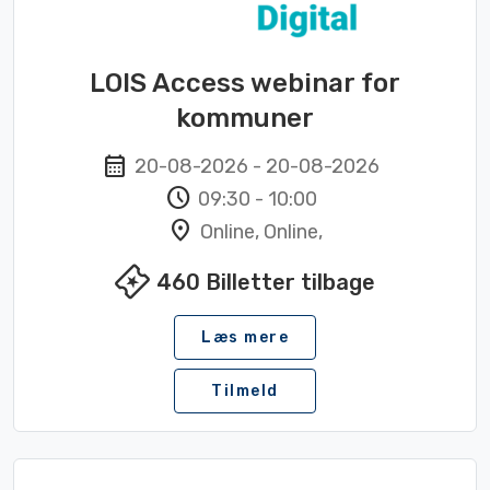
LOIS Access webinar for
kommuner
calendar_month
20-08-2026
-
20-08-2026
schedule
09:30
-
10:00
location_on
Online, Online,
local_activity
460
Billetter tilbage
Læs mere
Tilmeld