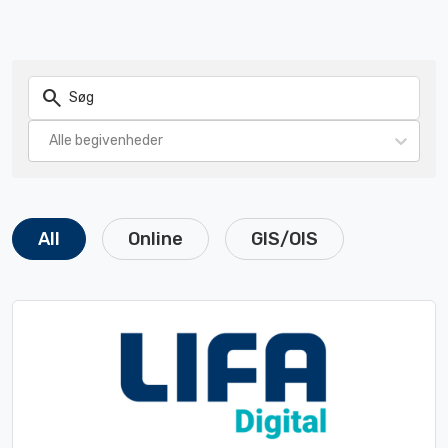
/event-calendar/embed/2245
search
Alle begivenheder
All
Online
GIS/OIS