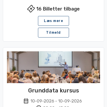
local_activity
16
Billetter tilbage
Læs mere
Tilmeld
Grunddata kursus
calendar_month
10-09-2026
-
10-09-2026