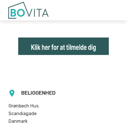
location_on
BELIGGENHED
Grønbech Hus
Scandiagade
Danmark