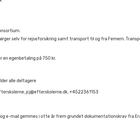
k
onsortium.
 sørger selv for rejseforsikring samt transport til og fra Femern. Tran
er en egenbetaling på 750 kr.
der alle deltagere
Efterskolerne, jcj@efterskolerne.dk, +4522361153
to og e-mail gemmes i otte år frem grundet dokumentationskrav fra