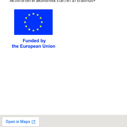
Aktiviteten er økonomisk støttet af Erasmus+