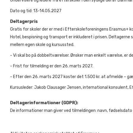
Undervisere og ledere fra efterskoler i den sydlige del af Danmar
Dato og tid: 13-14.05.2027
Deltagerpris
Gratis for skoler der er med i Efterskoleforeningens Erasmus+ k
Hotel, bespisning og transport er inkluderet i prisen. Deltagerne
mellem egen skole og kursussted.
- Vi skal bo på dobbeltværelser. Ønsker man enkelt værelse, er d
- Frist for tilmelding er den 26. marts 2027.
- Efter den 26. marts 2027 koster det 1.500 kr. at afmelde – gæl
Kursusleder: Jakob Clausager Jensen, international konsulent, 
Deltagerinformationer (GDPR):
De informationer man giver ved tilmeldingen: navn, fødselsda