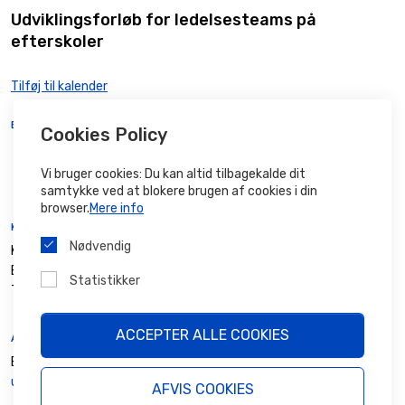
Udviklingsforløb for ledelsesteams på
efterskoler
Tilføj til kalender
BELIGGENHED
Cookies Policy
room
Brogaarden
Abelonelundvej 40, Strib, Middelfart, 5500, DK
Vi bruger cookies: Du kan altid tilbagekalde dit
Danmark
samtykke ved at blokere brugen af ​​cookies i din
browser.
Mere info
KONTAKTPERSON
Nødvendig
Kirsten
Andersen
E-mail
:
kba@efterskolerne.dk
Statistikker
Telefon
:
33179588
ACCEPTER ALLE COOKIES
ARRANGØR
Efterskoleforeningen
udviklingsforlob-for-ledelsesteams-pa-efterskoler
AFVIS COOKIES